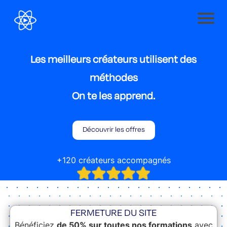
Les meilleurs créateurs utilisent des
méthodes
On te les apprend.
Découvrir les offres
+120 créateurs accompagnés
FERMETURE DU SITE
Bénéficiez
de 50% sur toutes nos formations
avec